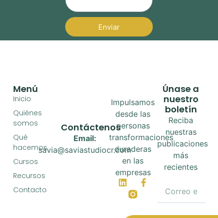
Enviar
Menú
Únase a
nuestro
Inicio
Impulsamos
boletín
Quiénes
desde las
Reciba
somos
personas
Contáctenos
nuestras
Qué
transformaciones
Email:
publicaciones
hacemos
duraderas
savia@saviastudiocr.com
más
en las
Cursos
recientes
empresas
Recursos
Contacto