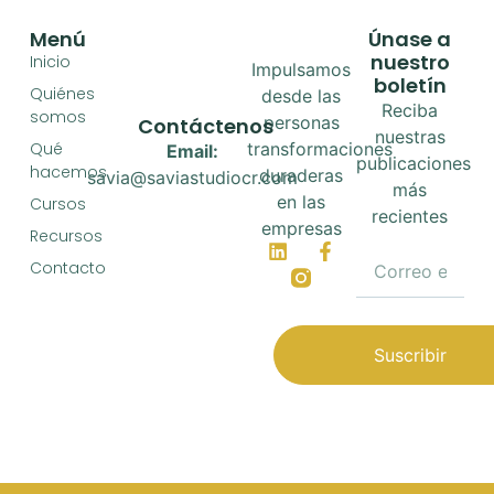
Menú
Únase a
nuestro
Inicio
Impulsamos
boletín
Quiénes
desde las
Reciba
somos
personas
Contáctenos
nuestras
Qué
transformaciones
Email:
publicaciones
hacemos
duraderas
savia@saviastudiocr.com
más
en las
Cursos
recientes
empresas
Recursos
Contacto
Suscribir