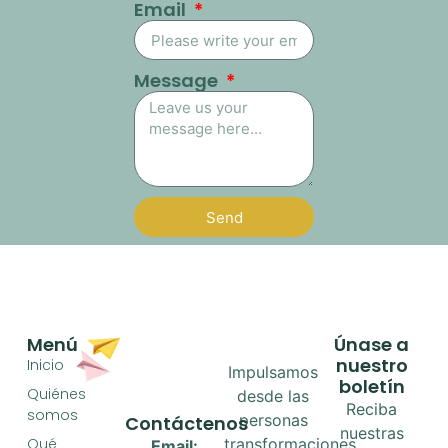
Email
Message
Send
Menú
Únase a
nuestro
Inicio
Impulsamos
boletín
Quiénes
desde las
Reciba
somos
personas
Contáctenos
nuestras
Qué
transformaciones
Email: