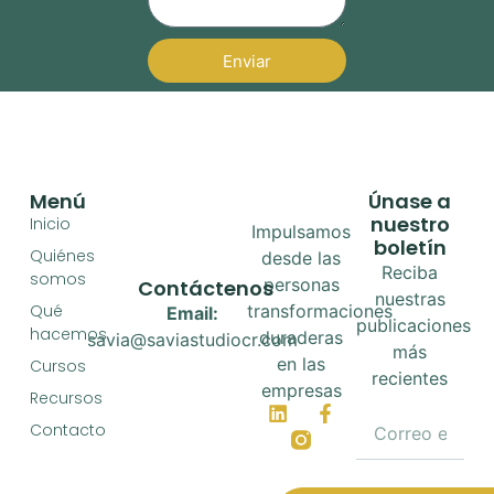
Enviar
Menú
Únase a
nuestro
Inicio
Impulsamos
boletín
Quiénes
desde las
Reciba
somos
personas
Contáctenos
nuestras
Qué
transformaciones
Email:
publicaciones
hacemos
duraderas
savia@saviastudiocr.com
más
en las
Cursos
recientes
empresas
Recursos
Contacto